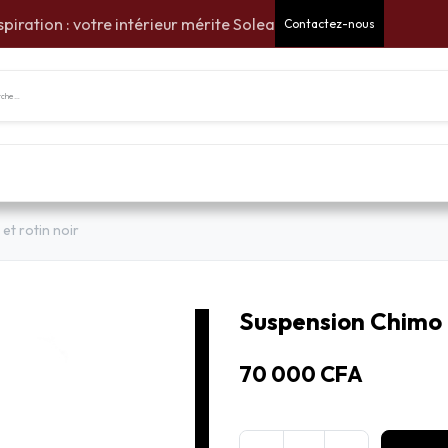
spiration : votre intérieur mérite Solea
Contactez-nous
tes Cadeaux
Pour la maison
Pour le jardin
Am
et rotin noir
Suspension Chimo e
70 000
CFA