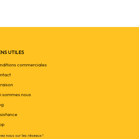
ENS UTILES
nditions commerciales
ntact
vraison
i sommes nous
og
sistance
op
vez nous sur les réseaux !