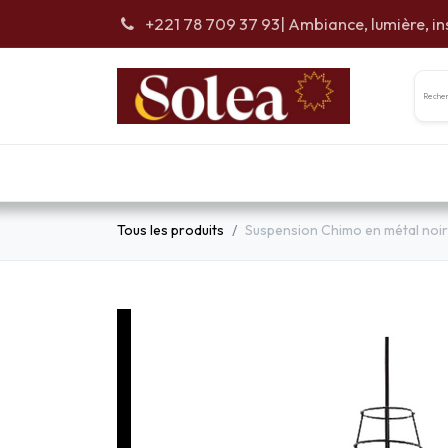
Se rendre au contenu
+221 78 709 37 93
| Ambiance, lumière, in
Accueil
Car
Tous les produits
Suspension Chimo en métal noir 