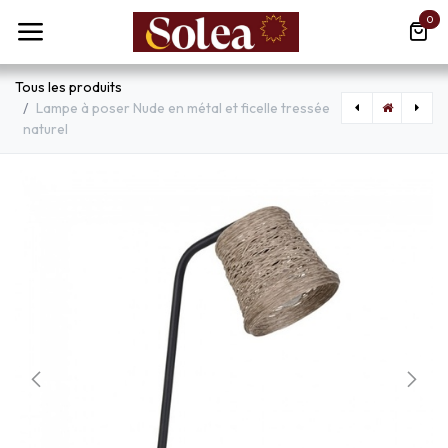
Se rendre au contenu
0
Tous les produits
Lampe à poser Nude en métal et ficelle tressée
naturel
[LXAOMR123] Lampe à poser Chakala en métal bleu sablé et nickel satiné
[FUMFO1000000A0S1K] Applique murale solaire led Fortunato en résine noir étanche IP55