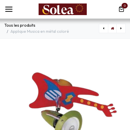
Se rendre au contenu
0
Tous les produits
Applique Musica en métal coloré
[GLO31681] Borne de jardin Boston en rotin noir étanche
[MAXCV30R] Abat-Jour rouge