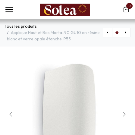
Se rendre au contenu
0
Tous les produits
Applique Haut et Bas Marta-90 GU10 en résine
blanc et verre opale étanche IP55
[COR755797] Lampe nomade Willy RGB extérieure avec enceinte Bluetooth intégrée
[COR655496] Lustre 3 lampes thaya tambour en métal et bambou naturel