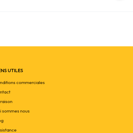
ENS UTILES
nditions commerciales
ntact
vraison
i sommes nous
og
sistance