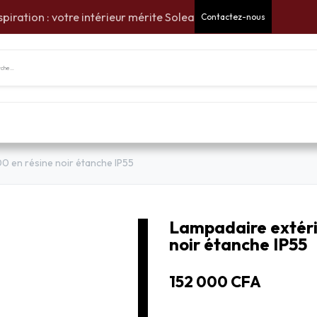
spiration : votre intérieur mérite Solea
Contactez-nous
tes Cadeaux
Pour la maison
Pour le jardin
Am
0 en résine noir étanche IP55
Lampadaire extéri
noir étanche IP55
152 000
CFA