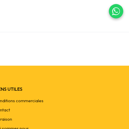
ENS UTILES
nditions commerciales
ntact
vraison
i sommes nous