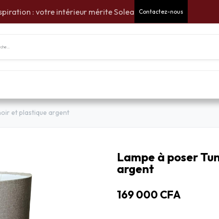
spiration : votre intérieur mérite Solea
Contactez-nous
tes Cadeaux
Pour la maison
Pour le jardin
Am
ir et plastique argent
Lampe à poser Tunn
argent
169 000
CFA