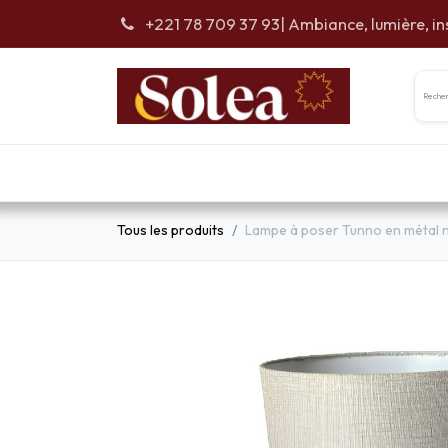
Se rendre au contenu
+221 78 709 37 93
| Ambiance, lumière, in
Accueil
Car
Tous les produits
Lampe à poser Tunno en métal no