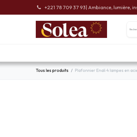
Se rendre au contenu
+221 78 709 37 93
| Ambiance, lumière, in
Accueil
Car
Tous les produits
Plafonnier Enali 4 lampes en aci