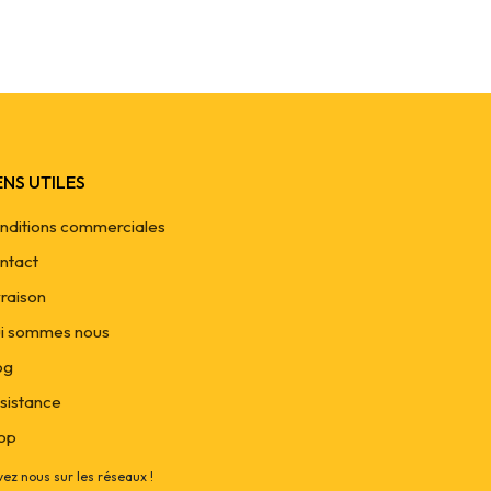
ENS UTILES
nditions commerciales
ntact
vraison
i sommes nous
og
sistance
op
vez nous sur les réseaux !