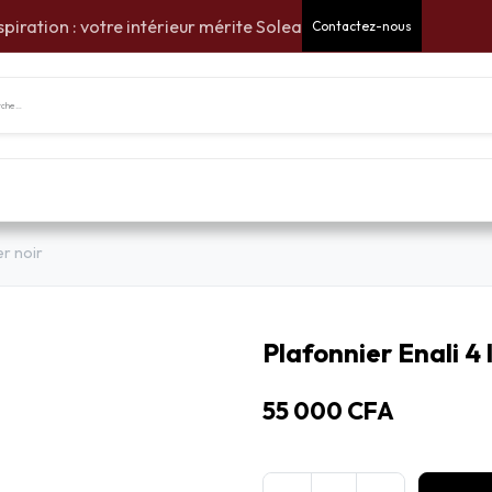
spiration : votre intérieur mérite Solea
Contactez-nous
tes Cadeaux
Pour la maison
Pour le jardin
Am
er noir
Plafonnier Enali 4 
55 000
CFA