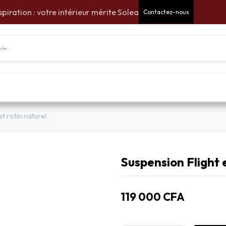
spiration : votre intérieur mérite Solea
Contactez-nous
tes Cadeaux
Pour la maison
Pour le jardin
Am
t rotin naturel
Suspension Flight e
119 000
CFA