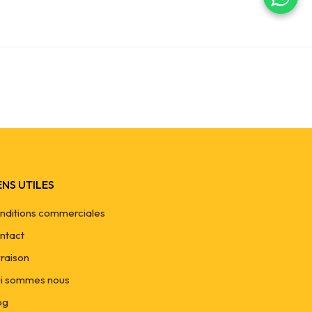
ENS UTILES
nditions commerciales
ntact
vraison
i sommes nous
og