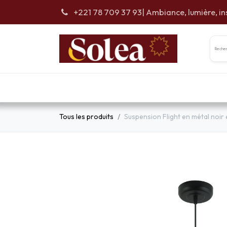
Se rendre au contenu
+221 78 709 37 93
| Ambiance, lumière, in
Accueil
Car
Tous les produits
Suspension Flight en métal noir e