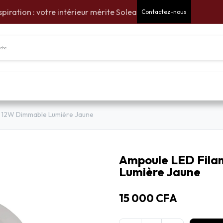
spiration : votre intérieur mérite Solea
Contactez-nous
tes Cadeaux
Pour la maison
Pour le jardin
Am
 12W Dimmable Lumière Jaune
Ampoule LED Fila
Lumière Jaune
15 000
CFA