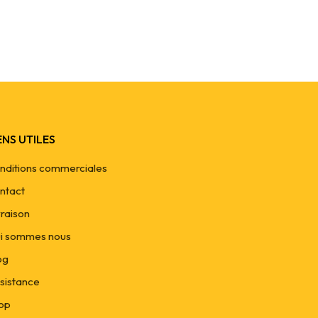
ENS UTILES
nditions commerciales
ntact
vraison
i sommes nous
og
sistance
op