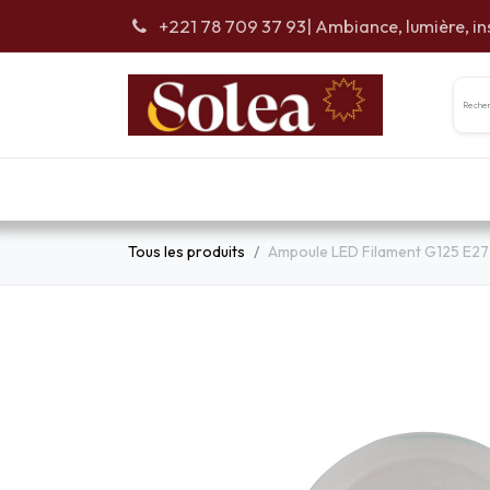
Se rendre au contenu
+221 78 709 37 93
| Ambiance, lumière, in
Accueil
Car
Tous les produits
Ampoule LED Filament G125 E27