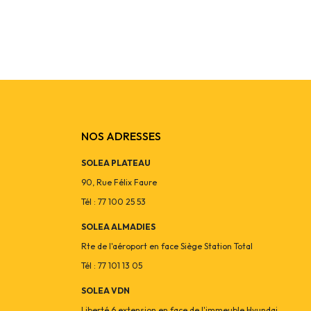
NOS ADRESSES
SOLEA PLATEAU
90, Rue Félix Faure
Tél : 77 100 25 53
SOLEA ALMADIES
Rte de l'aéroport en face Siège Station Total
Tél : 77 101 13 05
SOLEA VDN
Liberté 6 extension en face de l'immeuble Hyundai