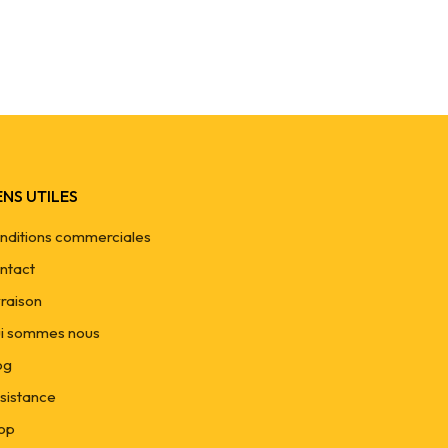
ENS UTILES
nditions commerciales
ntact
vraison
i sommes nous
og
sistance
op