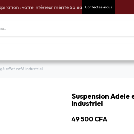
spiration : votre intérieur mérite Solea
Contactez-nous
tes Cadeaux
Pour la maison
Pour le jardin
Am
gé effet café industriel
Suspension Adele e
industriel
49 500
CFA