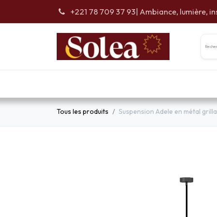
Se rendre au contenu
+221 78 709 37 93
| Ambiance, lumière, in
Accueil
Car
Tous les produits
Suspension Adele en métal grilla