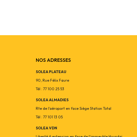
NOS ADRESSES
SOLEA PLATEAU
90, Rue Félix Faure
Tél : 77 100 25 53
SOLEA ALMADIES
Rte de l'aéroport en face Siège Station Total
Tél : 77 101 13 05
SOLEA VDN
Liberté 6 extension en face de l'immeuble Hyundai