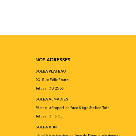
NOS ADRESSES
SOLEA PLATEAU
90, Rue Félix Faure
Tél : 77 100 25 53
SOLEA ALMADIES
Rte de l'aéroport en face Siège Station Total
Tél : 77 101 13 05
SOLEA VDN
Liberté 6 extension en face de l'immeuble Hyundai