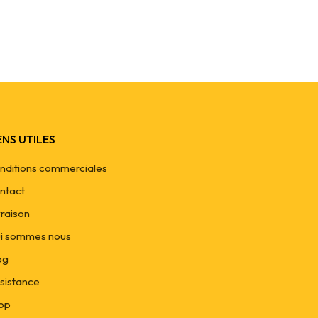
ENS UTILES
nditions commerciales
ntact
vraison
i sommes nous
og
sistance
op