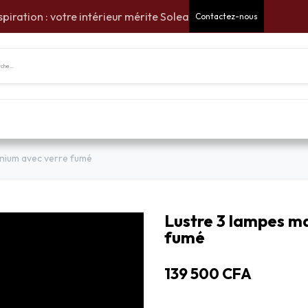
spiration : votre intérieur mérite Solea
Contactez-nous
tes Cadeaux
Pour la maison
Pour le jardin
Am
inium avec verre fumé
Lustre 3 lampes m
fumé
139 500
CFA