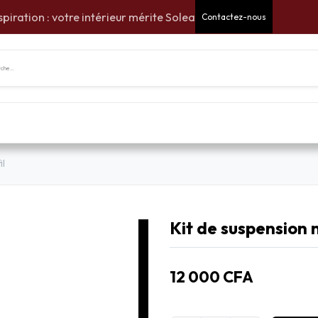
spiration : votre intérieur mérite Solea
Contactez-nous
tes Cadeaux
Pour la maison
Pour le jardin
Am
il
Kit de suspension n
12 000
CFA