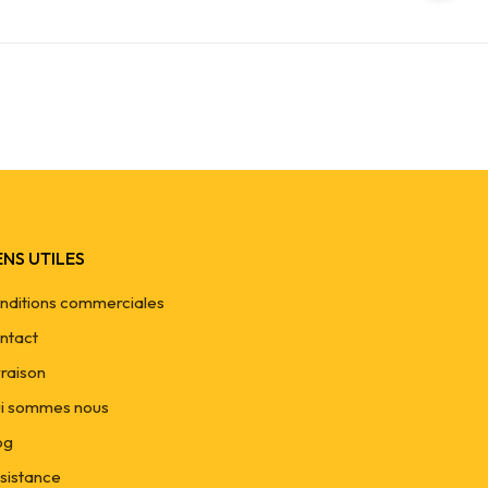
ENS UTILES
nditions commerciales
ntact
vraison
i sommes nous
og
sistance