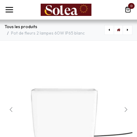
Se rendre au contenu
0
Tous les produits
Pot de fleurs 2 lampes 60W IP65 blanc
[GLO15264W] Applique Tuxon en métal et velours noir
[GLO662363] Plafonnier HANNAH MONTANA