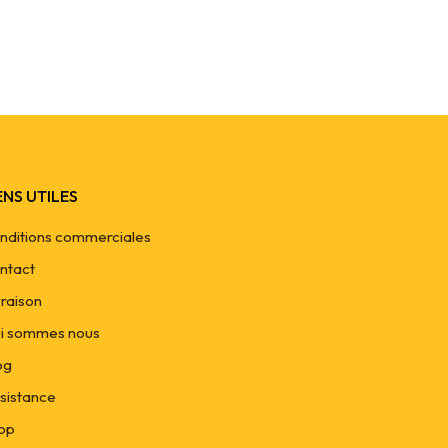
ENS UTILES
nditions commerciales
ntact
vraison
i sommes nous
og
sistance
op