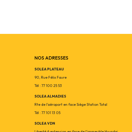
NOS ADRESSES
SOLEA PLATEAU
90, Rue Félix Faure
Tél : 77 100 25 53
SOLEA ALMADIES
Rte de l'aéroport en face Siège Station Total
Tél : 77 101 13 05
SOLEA VDN
Liberté 6 extension en face de l'immeuble Hyundai