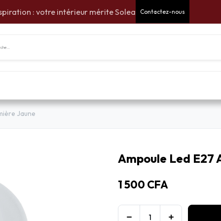
spiration : votre intérieur mérite Solea
Contactez-nous
tes Cadeaux
Pour la maison
Pour le jardin
Am
mière Jaune
Ampoule Led E27 
1 500
CFA