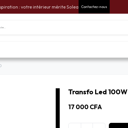
spiration : votre intérieur mérite Solea
Contactez-nous
tes Cadeaux
Pour la maison
Pour le jardin
Am
0
Transfo Led 100W 
17 000
CFA