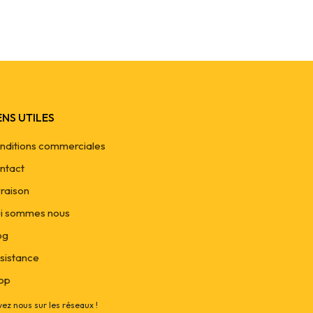
ENS UTILES
nditions commerciales
ntact
vraison
i sommes nous
og
sistance
op
vez nous sur les réseaux !