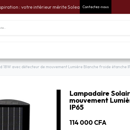
spiration : votre intérieur mérite Solea
Contactez-nous
tes Cadeaux
Pour la maison
Pour le jardin
Am
ed 18W avec détecteur de mouvement Lumière Blanche froide étanche I
Lampadaire Solair
mouvement Lumièr
IP65
114 000
CFA