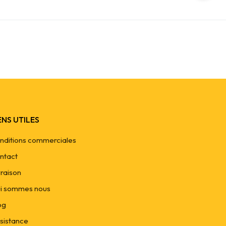
ENS UTILES
nditions commerciales
ntact
vraison
i sommes nous
og
sistance