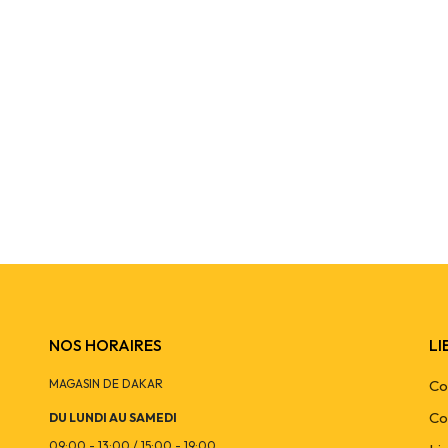
r piquet LED 4.4W brossé avec détecteur de mouvement Lumi
76 000
CFA
SKU :
OPT9338CV
NOS HORAIRES
LI
MAGASIN DE DAKAR
Co
Co
DU LUNDI AU SAMEDI
09:00 - 13:00 / 15:00 - 19:00