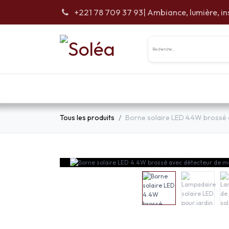
Se rendre au contenu
+221 78 709 37 93
| Ambiance, lumière, in
Accueil
Cartes Cade
Tous les produits
Borne solaire LED 4.4W brossé