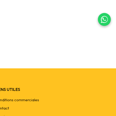
ère Jaune étanche
ENS UTILES
nditions commerciales
ntact