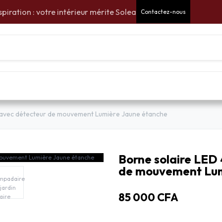
spiration : votre intérieur mérite Solea
Contactez-nous
aux
Pour la maison
Pour le jardin
Ampoule LE
 avec détecteur de mouvement Lumière Jaune étanche
Borne solaire LED
de mouvement Lum
85 000
CFA