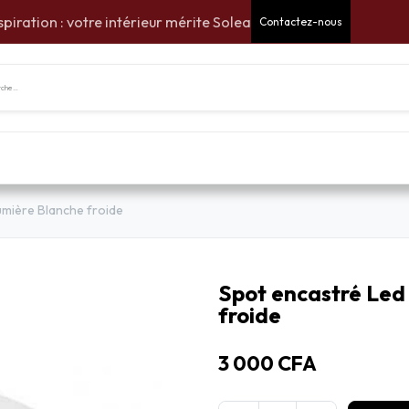
spiration : votre intérieur mérite Solea
Contactez-nous
tes Cadeaux
Pour la maison
Pour le jardin
Am
mière Blanche froide
Spot encastré Led
froide
3 000
CFA