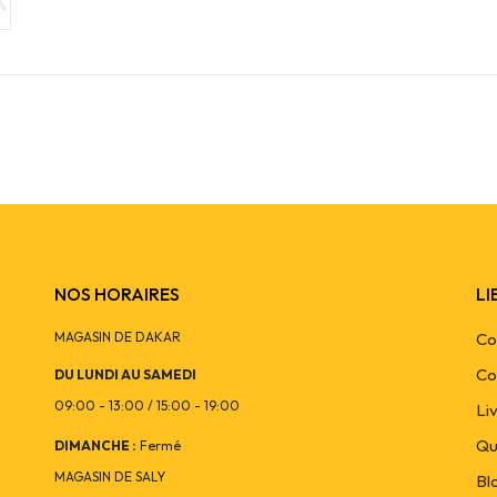
NOS HORAIRES
LI
MAGASIN DE DAKAR
Co
Co
DU LUNDI AU SAMEDI
09:00 - 13:00 / 15:00 - 19:00
Li
Qu
DIMANCHE :
Fermé
MAGASIN DE SALY
Bl
Spot encastré Led 5.5W Rond Lumière Blanche froide