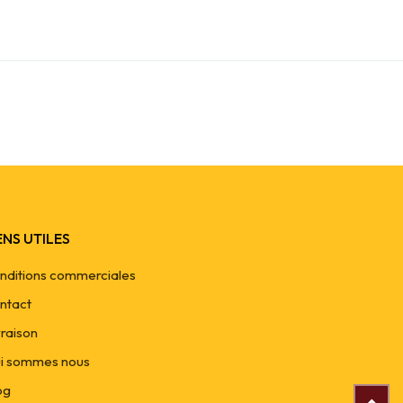
ENS UTILES
nditions commerciales
ntact
vraison
i sommes nous
og