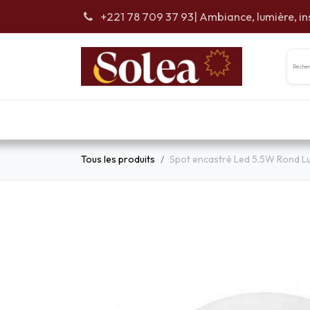
Se rendre au contenu
+221 78 709 37 93
| Ambiance, lumière, in
Accueil
Car
Tous les produits
Spot encastré Led 5.5W Rond Lu