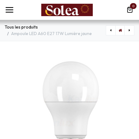
Se rendre au contenu
0
Tous les produits
Ampoule LED A60 E27 17W Lumière jaune
[SLX106019] Ampoule LED A60 E27 17W Lumière Blanche Naturelle
[SLX106017] Ampoule LED A60 E27 15W Lumière Blanche Froide