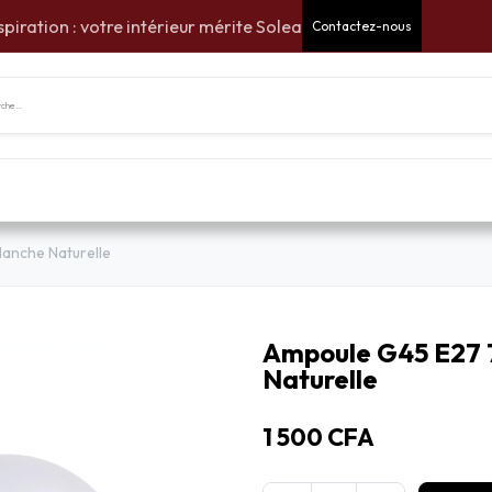
spiration : votre intérieur mérite Solea
Contactez-nous
tes Cadeaux
Pour la maison
Pour le jardin
Am
anche Naturelle
Ampoule G45 E27 
Naturelle
1 500
CFA