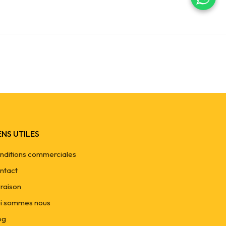
ENS UTILES
nditions commerciales
ntact
vraison
i sommes nous
og