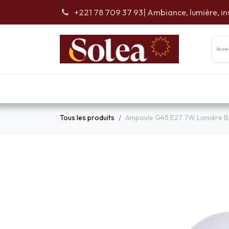
Se rendre au contenu
+221 78 709 37 93
| Ambiance, lumière, in
Accueil
Car
Tous les produits
Ampoule G45 E27 7W Lumière Bl