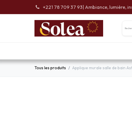
Se rendre au contenu
+221 78 709 37 93
| Ambiance, lumière, in
Accueil
Car
Tous les produits
Applique murale salle de bain Ast