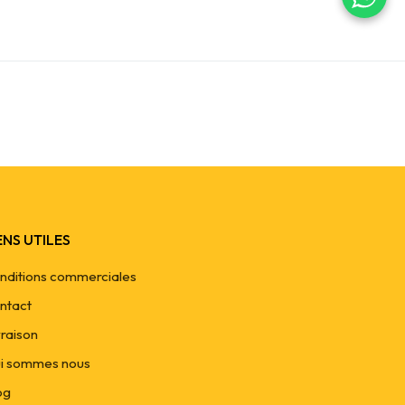
ENS UTILES
nditions commerciales
ntact
vraison
i sommes nous
og