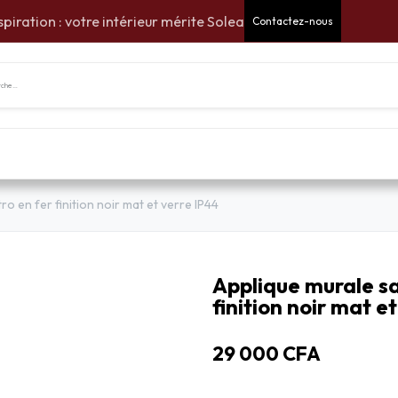
spiration : votre intérieur mérite Solea
Contactez-nous
tes Cadeaux
Pour la maison
Pour le jardin
Am
ro en fer finition noir mat et verre IP44
Applique murale sa
finition noir mat e
29 000
CFA