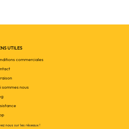
ENS UTILES
nditions commerciales
ntact
vraison
i sommes nous
og
sistance
op
vez nous sur les réseaux !