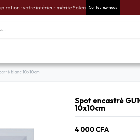
spiration : votre intérieur mérite Solea
Contactez-nous
tes Cadeaux
Pour la maison
Pour le jardin
Am
carré blanc 10x10cm
Spot encastré GU10
10x10cm
4 000
CFA