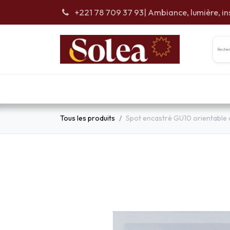
Se rendre au contenu
+221 78 709 37 93
| Ambiance, lumière, in
Accueil
Car
Tous les produits
Spot encastré GU10 orientable 