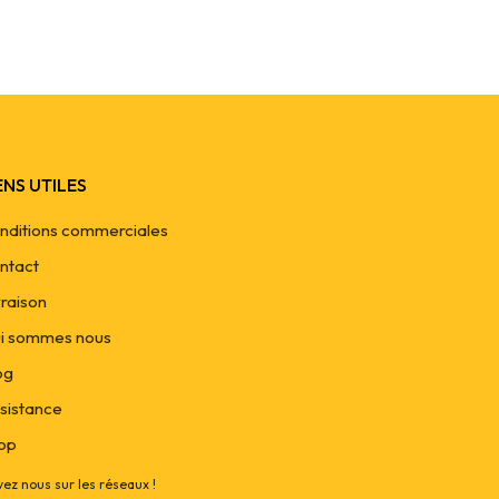
ENS UTILES
nditions commerciales
ntact
vraison
i sommes nous
og
sistance
op
vez nous sur les réseaux !