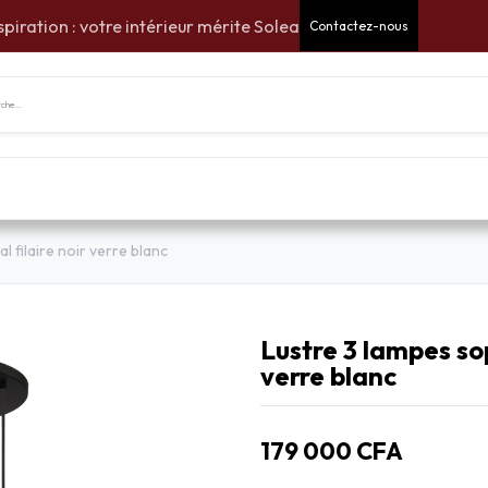
spiration : votre intérieur mérite Solea
Contactez-nous
tes Cadeaux
Pour la maison
Pour le jardin
Am
l filaire noir verre blanc
Lustre 3 lampes sop
verre blanc
179 000
CFA