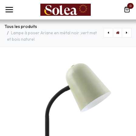
Se rendre au contenu
0
Tous les produits
Lampe à poser Ariane en métal noir ,vert mat
et bois naturel
[SLX606014] Applique / plafonnier Bruma 2 lampes en métal blanc
[LXITRQ300] Applique murale Aura en métal noir motif diamond beach