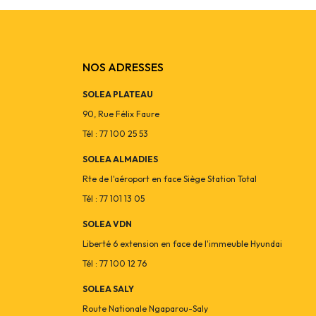
NOS ADRESSES
SOLEA PLATEAU
90, Rue Félix Faure
Tél : 77 100 25 53
SOLEA ALMADIES
Rte de l'aéroport en face Siège Station Total
Tél : 77 101 13 05
SOLEA VDN
Liberté 6 extension en face de l'immeuble Hyundai
Tél : 77 100 12 76
SOLEA SALY
Route Nationale Ngaparou-Saly