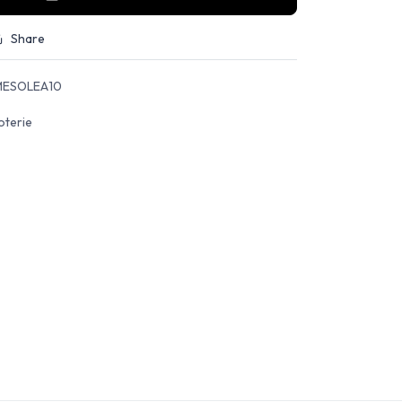
Share
ESOLEA10
oterie