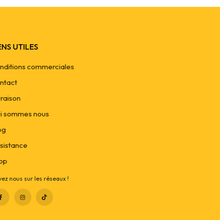
ENS UTILES
nditions commerciales
ntact
vraison
i sommes nous
og
sistance
op
vez nous sur les réseaux !