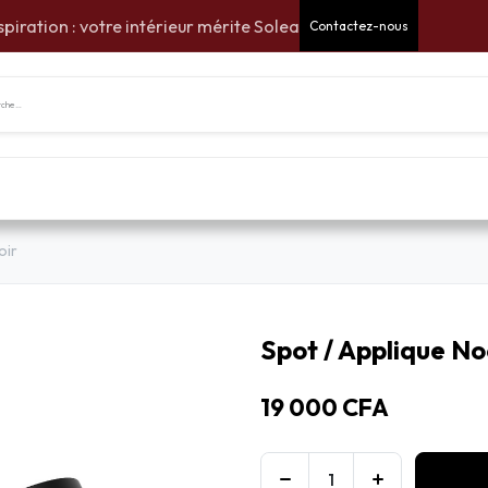
spiration : votre intérieur mérite Solea
Contactez-nous
tes Cadeaux
Pour la maison
Pour le jardin
Am
oir
Spot / Applique No
19 000
CFA