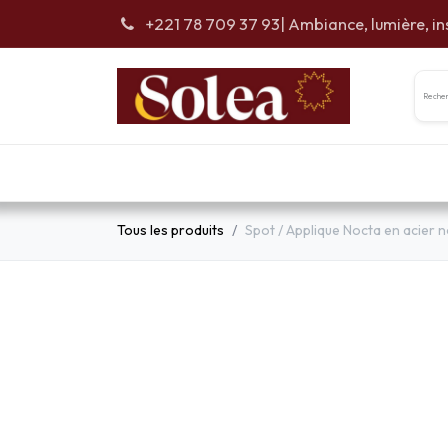
Se rendre au contenu
+221 78 709 37 93
| Ambiance, lumière, in
Accueil
Car
Tous les produits
Spot / Applique Nocta en acier n