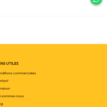
ENS UTILES
nditions commerciales
ntact
vraison
i sommes nous
og