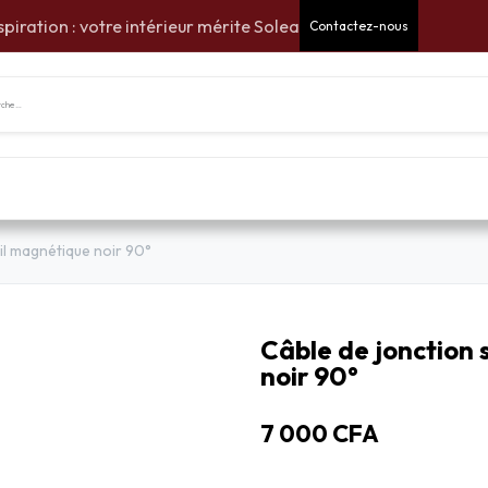
spiration : votre intérieur mérite Solea
Contactez-nous
tes Cadeaux
Pour la maison
Pour le jardin
Am
il magnétique noir 90°
Câble de jonction
noir 90°
7 000
CFA