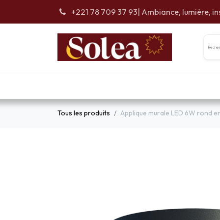
Se rendre au contenu
+221 78 709 37 93
| Ambiance, lumière, in
Accueil
Car
Tous les produits
Applique murale LED 6W rond en