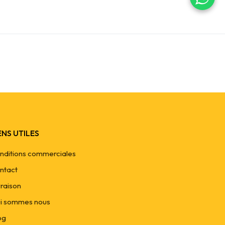
ENS UTILES
nditions commerciales
ntact
vraison
i sommes nous
og