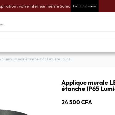
spiration : votre intérieur mérite Solea
Contactez-nous
tes Cadeaux
Pour la maison
Pour le jardin
Am
 aluminium noir étanche IP65 Lumière Jaune
Applique murale L
étanche IP65 Lumi
24 500
CFA