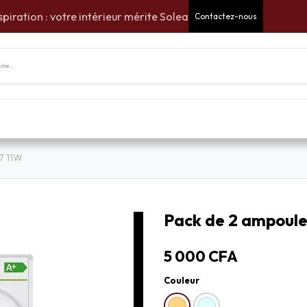
spiration : votre intérieur mérite Solea
Contactez-nous
tes Cadeaux
Pour la maison
Pour le jardin
Am
7 11W
Pack de 2 ampoul
5 000
CFA
Couleur