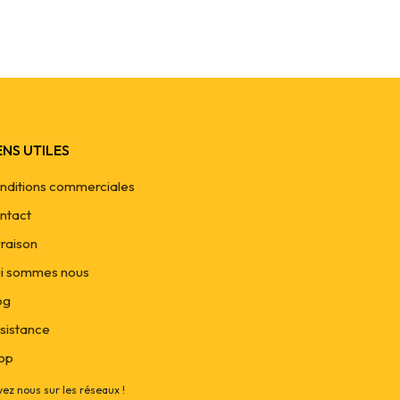
ENS UTILES
nditions commerciales
ntact
vraison
i sommes nous
og
sistance
op
vez nous sur les réseaux !