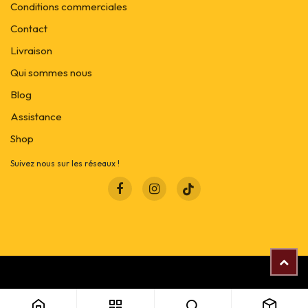
Conditions commerciales
Contact
Livraison
Qui sommes nous
Blog
Assistance
Shop
Suivez nous sur les réseaux !
Copyright © Soléa
Panneau led premium 6W Rond