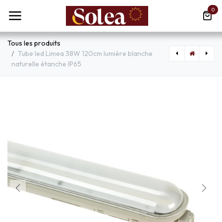
Se rendre au contenu
0
Tous les produits
Tube led Limea 38W 120cm lumière blanche
naturelle étanche IP65
[FUM3V3000000LYE27] Cloison ovale Maddi en résine gris antichoc étanche IP66
[VTA6467] Réglette étanche IP65 led 48W S 150cm Lumière Blanche Naturelle