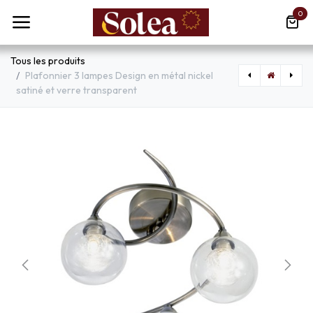
Se rendre au contenu
0
Tous les produits
Plafonnier 3 lampes Design en métal nickel
satiné et verre transparent
[COR656691] Spot / plafonnier Dock 4 lampes en métal noir
[VTA3629] Plafonnier Surface de montage GU10 ronde