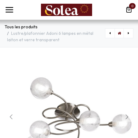
Se rendre au contenu
0
Tous les produits
Lustre/plafonnier Adoni 6 lampes en métal
laiton et verre transparent
[GLO543574B] Spot / plafonnier Indiana 4 lampes en métal noir et doré
[BAOL703] Plafonnier LED 28W Simo en métal noir