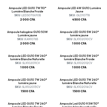
Ampoule LED GU10 7W 110°
Ampoule LED 4W GU10 Lumière
Lumière Blanche Froide
Jaune
SKU :
LEDS07GU10B
SKU :
GLO10778
2 000
CFA
4 500
CFA
Ampoule halogène GU10 50W
Ampoule LED GU10 5W 240°
Lumière jaune
lumière jaune
SKU :
KAN10765
SKU :
SLX102010CV
2 000
CFA
1 000
CFA
Ampoule LED GU10 5W 240°
Ampoule LED GU10 5W 240°
lumière Blanche Naturelle
lumière Blanche Froide
SKU :
SLX102011CV
SKU :
SLX102012CV
1 000
CFA
1 000
CFA
Ampoule LED GU10 7W 240°
Ampoule LED GU10 7W 240°
lumière jaune
lumière Blanche Naturelle
SKU :
SLX102013CV
SKU :
SLX102014CV
1 500
CFA
1 500
CFA
Ampoule LED GU10 7W 240°
Ampoule Led GU10 9.5W 110°
lumière Blanche Froide
lumière blanche naturelle