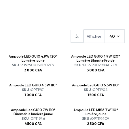
Ampoule led
Ampoule led décorative
Flamme E14
Afficher
40
Ampoule LED GU10 4.9W 120°
Ampoule LED GU10 4.9W 120°
Lumière jaune
Lumière Blanche Froide
SKU :
PH929002981202CV
SKU :
PH929002981402CV
3 000
CFA
3 000
CFA
Ampoule LED GU10 4.5W 110°
Ampoule Led GU10 6.5W 110°
SKU :
OPT1901
SKU :
OPT1904
1 000
CFA
1 500
CFA
Ampoule Led GU10 7W 110°
Ampoule LED MR16 7W 110°
Dimmable lumière jaune
lumière jaune
SKU :
OPT1946
SKU :
OPT1194CV
4 500
CFA
2 500
CFA