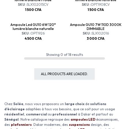
SKU :
SLX102015CV
SKU :
OPT1908CV
1 500
CFA
1 500
CFA
Ampoule Led GU10 6W 120°
Ampoule GU10 7W 110D 3000K
lumière blanche naturelle
DIMMABLE
SKU :
OPT1926
SKU :
SLX102016
4 500
CFA
3 000
CFA
Showing
0
of
18
results
ALL PRODUCTS ARE LOADED.
Chez
Soléa
, nous vous proposons un
large choix
de
solutions
d’éclairage
adaptées à tous vos besoins, que ce soit pour un usage
résidentiel
,
commercial
ou
professionnel
à Dakar et partout au
Sénégal
. Notre catalogue regroupe des
ampoules LED
économiques,
des
plafonniers
Dakar modernes, des
suspensions
design, des