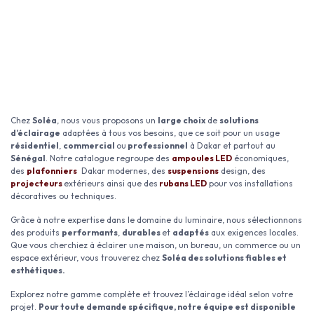
Chez
Soléa
, nous vous proposons un
large choix
de
solutions
d’éclairage
adaptées à tous vos besoins, que ce soit pour un usage
résidentiel
,
commercial
ou
professionnel
à Dakar et partout au
Sénégal
. Notre catalogue regroupe des
ampoules LED
économiques,
des
plafonniers
Dakar modernes, des
suspensions
design, des
projecteurs
extérieurs ainsi que des
rubans LED
pour vos installations
décoratives ou techniques.
Grâce à notre expertise dans le domaine du luminaire, nous sélectionnons
des produits
performants
,
durables
et
adaptés
aux exigences locales.
Que vous cherchiez à éclairer une maison, un bureau, un commerce ou un
espace extérieur, vous trouverez chez
Soléa des solutions fiables et
esthétiques.
Explorez notre gamme complète et trouvez l’éclairage idéal selon votre
projet.
Pour toute demande spécifique, notre équipe est disponible