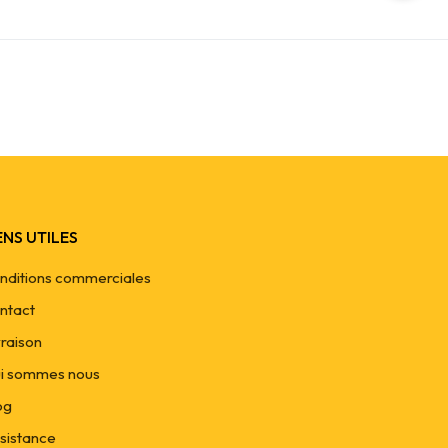
ENS UTILES
nditions commerciales
ntact
vraison
i sommes nous
og
sistance