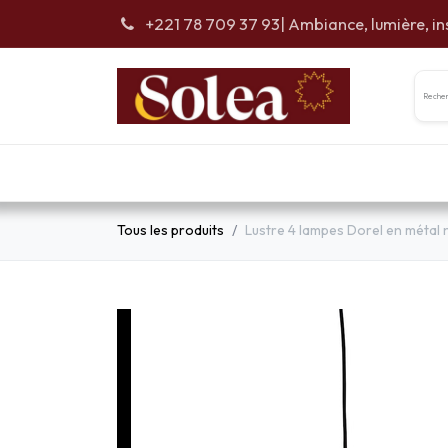
Se rendre au contenu
+221 78 709 37 93
| Ambiance, lumière, in
Accueil
Car
Tous les produits
Lustre 4 lampes Dorel en métal n