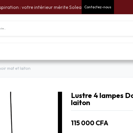
spiration : votre intérieur mérite Solea
Contactez-nous
tes Cadeaux
Pour la maison
Pour le jardin
Am
oir mat et laiton
Lustre 4 lampes Do
laiton
115 000
CFA