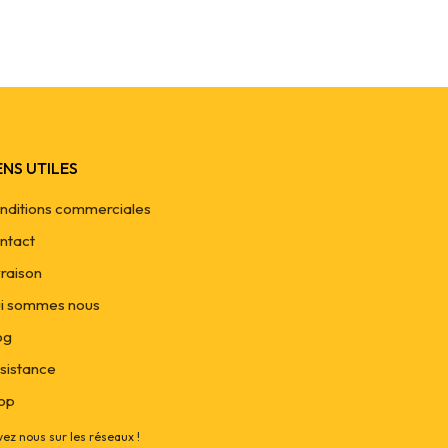
ENS UTILES
nditions commerciales
ntact
vraison
i sommes nous
og
sistance
op
vez nous sur les réseaux !