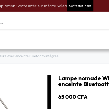
spiration : votre intérieur mérite Solea
Contactez-nous
tes Cadeaux
Pour la maison
Pour le jardin
Am
ure avec enceinte Bluetooth intégrée
Lampe nomade Wil
enceinte Bluetoot
65 000
CFA