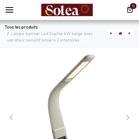
Se rendre au contenu
0
Tous les produits
Lampe à poser Led Sophie 6W beige avec
variateur sensitif lumière 3 intensités
[CHAJA800] Lampe à poser Suroit en bois naturel
[LXMACRA105] Lustre 5 lampes Zadar en métal cognac et doré avec verre ambré