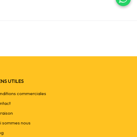
ENS UTILES
nditions commerciales
ntact
vraison
i sommes nous
og