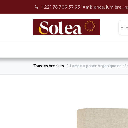
Se rendre au contenu
+221 78 709 37 93
| Ambiance, lumière, in
Accueil
Car
Tous les produits
Lampe à poser organique en rési