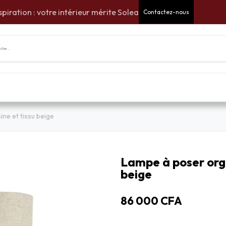
spiration : votre intérieur mérite Solea
Contactez-nous
tes Cadeaux
Pour la maison
Pour le jardin
Am
ne et tissu beige
Lampe à poser orga
beige
86 000
CFA