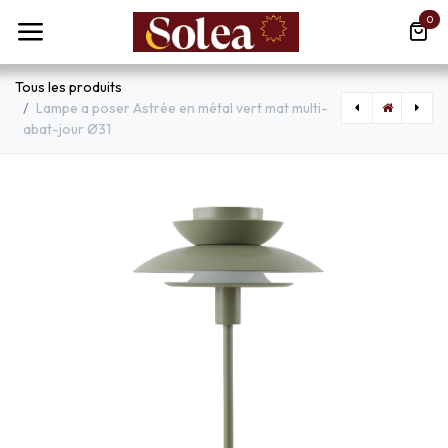
Se rendre au contenu
0
Tous les produits
Lampe a poser Astrée en métal vert mat multi-
abat-jour Ø31
[GLO15489S] Lampadaire Markus 3 lampes en métal noir mat
[SLX901011] Applique extérieure 6W solaire en aluminium, pc noir étanche IP55