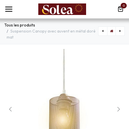
Se rendre au contenu
0
Tous les produits
Suspension Canopy avec auvent en métal doré
mat
[GLO15342T2M] Lampe à poser Tunno en métal noir et plastique argent
[FUMT20125000AYE27] Suspension sicar roby en résine antichoc noir étanche