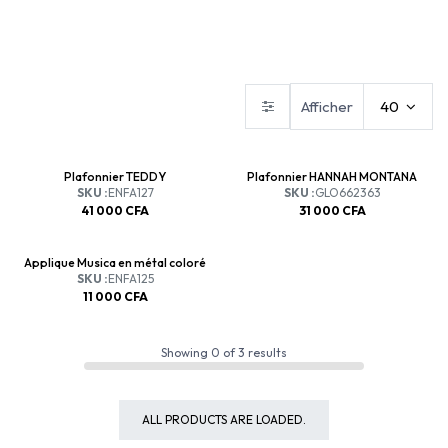
Abat-jours
Appliques
Plafonniers
Afficher
40
Plafonnier TEDDY
Plafonnier HANNAH MONTANA
SKU :
ENFA127
SKU :
GLO662363
41 000
CFA
31 000
CFA
Applique Musica en métal coloré
SKU :
ENFA125
11 000
CFA
Showing
0
of
3
results
ALL PRODUCTS ARE LOADED.