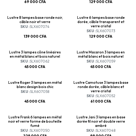
69 000
CFA
129 000
CFA
Lustre 8 lampes base ronde noir,
Lustre 6 lampes base ronde
câble noir et verre
dorée, câble transparent et
verre cristal
SKU :
SLX607074
SKU :
SLX607073
139 000
CFA
129 000
CFA
Lustre 3 lampes cône linéaires
Lustre Macaron 3 lampes en
en métal blanc et bois naturel
métal blanc et bois naturel
SKU :
SLX607062
SKU :
SLX607059
45 000
CFA
45 000
CFA
Lustre Roger 3 lampes en métal
Lustre Camotuse 3 lampes base
blanc design bois chic
ronde dorée, câble blanc et
verre cristal
SKU :
SLX607058
SKU :
SLX607052
45 000
CFA
61 000
CFA
Lustre Frank 6 lampes en métal
Lustre Jani 3 lampes en base
noir et verre forme de bouteille
dorée fil noir et double verre
fumé
ambré
SKU :
SLX607050
SKU :
SLX607048
229 000
CFA
99 000
CFA