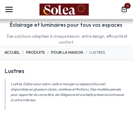
Se rendre au contenu
0
Éclairage et luminaires pour tous vos espaces
Des solutions adaptées à chaque besoin, entre design, efficacité et
confort.
ACCUEIL
PRODUITS
POUR LA MAISON
LUSTRES
Lustres
Lustres Dakar pour salon, salle à manger ou espace d’accueil,
disponibles en plusieurs styles, matières et finitions. Des modèles pensés
pour apporter du caractère, de l’élégance et une belle présence lumineuse
à votre intérieur.