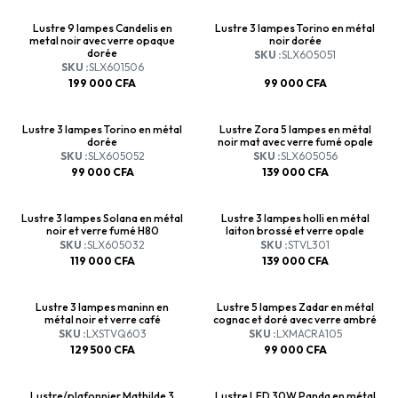
Lustre 9 lampes Candelis en
Lustre 3 lampes Torino en métal
metal noir avec verre opaque
noir dorée
dorée
SKU :
SLX605051
SKU :
SLX601506
199 000
CFA
99 000
CFA
Lustre 3 lampes Torino en métal
Lustre Zora 5 lampes en métal
dorée
noir mat avec verre fumé opale
SKU :
SLX605052
SKU :
SLX605056
99 000
CFA
139 000
CFA
Lustre 3 lampes Solana en métal
Lustre 3 lampes holli en métal
noir et verre fumé H80
laiton brossé et verre opale
SKU :
SLX605032
SKU :
STVL301
119 000
CFA
139 000
CFA
Lustre 3 lampes maninn en
Lustre 5 lampes Zadar en métal
métal noir et verre café
cognac et doré avec verre ambré
SKU :
LXSTVQ603
SKU :
LXMACRA105
129 500
CFA
99 000
CFA
Lustre/plafonnier Mathilde 3
Lustre LED 30W Panda en métal