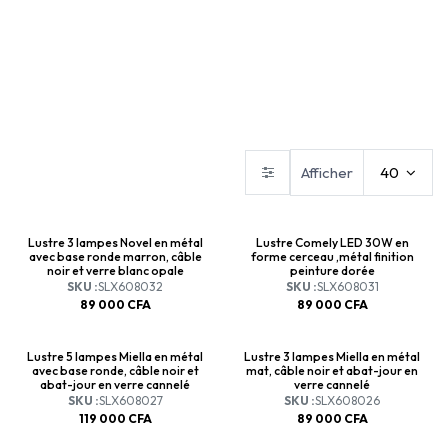
Abat-jours
Appliques
Plafonniers
Afficher
40
Lustre 3 lampes Novel en métal
Lustre Comely LED 30W en
avec base ronde marron, câble
forme cerceau ,métal finition
noir et verre blanc opale
peinture dorée
SKU :
SLX608032
SKU :
SLX608031
89 000
CFA
89 000
CFA
Lustre 5 lampes Miella en métal
Lustre 3 lampes Miella en métal
avec base ronde, câble noir et
mat, câble noir et abat-jour en
abat-jour en verre cannelé
verre cannelé
SKU :
SLX608027
SKU :
SLX608026
119 000
CFA
89 000
CFA