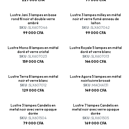
Lustre Jani 3 lampes en base
Lustre 3 lampes milley en métal
rond fil noir et double verre
noir et verre fumé anneau de
ambré
laiton
SKU :
SLX607046
SKU :
SLX607042
99 000
CFA
99 000
CFA
Lustre Mono 8 lampes en métal
Lustre Royale 5 lampes en métal
doré et verre cristal
doré et verre blanc
SKU :
SLX607023
SKU :
SLX607013
159 000
CFA
144 000
CFA
Lustre Terra 8 lampes en métal
Lustre Agora 5 lampes en métal
noir et verre blanc
noir/cuivre brossé
SKU :
SLX607012
SKU :
MACHA131
129 000
CFA
149 000
CFA
Lustre 3 lampes Candelis en
Lustre 7 lampes Candelis en
metal noir avec verre opaque
metal noir avec verre opaque
dorée
dorée
SKU :
SLX601504
SKU :
SLX601505
79 000
CFA
169 000
CFA