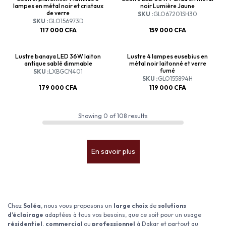
lampes en métal noir et cristaux
noir Lumière Jaune
de verre
SKU :
GLO67201SH30
SKU :
GLO156973D
117 000
CFA
159 000
CFA
Lustre banaya LED 36W laiton
Lustre 4 lampes eusebius en
antique sablé dimmable
métal noir laitonné et verre
fumé
SKU :
LXBGCN401
SKU :
GLO155894H
179 000
CFA
119 000
CFA
Showing
0
of
108
results
En savoir plus
Chez
Soléa
, nous vous proposons un
large choix
de
solutions
d’éclairage
adaptées à tous vos besoins, que ce soit pour un usage
résidentiel
,
commercial
ou
professionnel
à Dakar et partout au