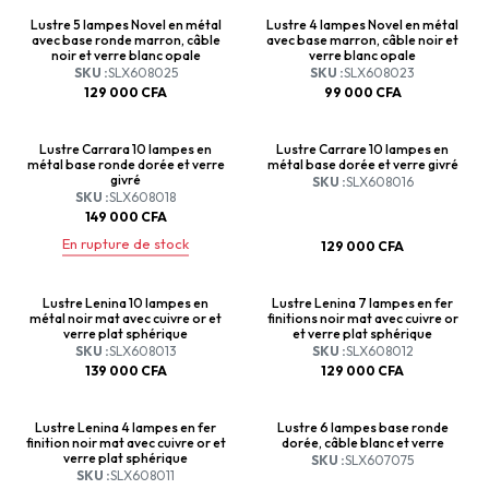
Lustre 5 lampes Novel en métal
Lustre 4 lampes Novel en métal
avec base ronde marron, câble
avec base marron, câble noir et
noir et verre blanc opale
verre blanc opale
SKU :
SLX608025
SKU :
SLX608023
129 000
CFA
99 000
CFA
Lustre Carrara 10 lampes en
Lustre Carrare 10 lampes en
métal base ronde dorée et verre
métal base dorée et verre givré
givré
SKU :
SLX608016
SKU :
SLX608018
149 000
CFA
En rupture de stock
129 000
CFA
Lustre Lenina 10 lampes en
Lustre Lenina 7 lampes en fer
métal noir mat avec cuivre or et
finitions noir mat avec cuivre or
verre plat sphérique
et verre plat sphérique
SKU :
SLX608013
SKU :
SLX608012
139 000
CFA
129 000
CFA
Lustre Lenina 4 lampes en fer
Lustre 6 lampes base ronde
finition noir mat avec cuivre or et
dorée, câble blanc et verre
verre plat sphérique
SKU :
SLX607075
SKU :
SLX608011