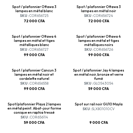
Spot / plafonnier Ottawa 3
Spot / plafonnier Ottawa 3
lampes en métal blanc
lampes en métal noir
SKU :
COR656725
SKU :
COR656724
72 000
CFA
72 000
CFA
Spot / plafonnier Ottawa 4
Spot / plafonnier Ottawa 4
lampes en métal et tiges
lampes en métal et tiges
métalliques blanc
métalliques noirs
SKU :
COR656727
SKU :
COR656726
99 000
CFA
99 000
CFA
Spot / plafonnier Cancun 3
Spot / plafonnier Jay 4 lampes
lampes en métal noir et
en métal noir, bronze et verre
cordelette naturel
fumé
SKU :
COR656558
SKU :
GLO543054
99 000
CFA
59 000
CFA
Spot/plafonnier Playa 2 lampes
Spot sur rail noir GU10 Mayla
en métal peint. Abat-jour forme
SKU :
SLX801010CV
conique en raphia tressé
SKU :
COR656114
59 000
CFA
9 000
CFA