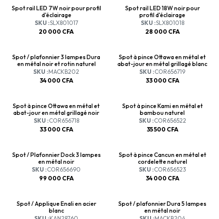
Spot rail LED 7W noir pour profil
Spot rail LED 18W noir pour
d'éclairage
profil d'éclairage
SKU :
SLX801017
SKU :
SLX801018
20 000
CFA
28 000
CFA
Spot / plafonnier 3 lampes Dura
Spot à pince Ottawa en métal et
en métal noir et rotin naturel
abat-jour en métal grillagé blanc
SKU :
MACKB202
SKU :
COR656719
34 000
CFA
33 000
CFA
Spot à pince Ottawa en métal et
Spot à pince Kami en métal et
abat-jour en métal grillagé noir
bambou naturel
SKU :
COR656718
SKU :
COR656522
33 000
CFA
35 500
CFA
Spot / Plafonnier Dock 3 lampes
Spot à pince Cancun en métal et
en métal noir
cordelette naturel
SKU :
COR656690
SKU :
COR656523
99 000
CFA
34 000
CFA
Spot / Applique Enali en acier
Spot / plafonnier Dura 5 lampes
blanc
en métal noir
SKU :
KAN28760
SKU :
MACKB204