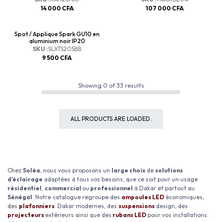
14 000
CFA
107 000
CFA
Spot / Applique Spark GU10 en
aluminium noir IP20
SKU :
SLXTS205BB
9 500
CFA
Showing
0
of
33
results
ALL PRODUCTS ARE LOADED.
Chez
Soléa
, nous vous proposons un
large choix
de
solutions
d’éclairage
adaptées à tous vos besoins, que ce soit pour un usage
résidentiel
,
commercial
ou
professionnel
à Dakar et partout au
Sénégal
. Notre catalogue regroupe des
ampoules LED
économiques,
des
plafonniers
Dakar modernes, des
suspensions
design, des
projecteurs
extérieurs ainsi que des
rubans LED
pour vos installations