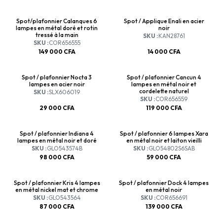
Spot/plafonnier Calanques 6
Spot / Applique Enali en acier
lampes en métal doré et rotin
noir
tressé à la main
SKU :
KAN28761
SKU :
COR656555
149 000
CFA
14 000
CFA
Spot / plafonnier Nocta 3
Spot / plafonnier Cancun 4
lampes en acier noir
lampes en métal noir et
cordelette naturel
SKU :
SLX606019
SKU :
COR656559
29 000
CFA
119 000
CFA
Spot / plafonnier Indiana 4
Spot / plafonnier 6 lampes Xara
lampes en métal noir et doré
en métal noir et laiton vieilli
SKU :
GLO543574B
SKU :
GLO54802S6SAB
98 000
CFA
59 000
CFA
Spot / plafonnier Kris 4 lampes
Spot / plafonnier Dock 4 lampes
en métal nickel mat et chrome
en métal noir
SKU :
GLO543564
SKU :
COR656691
87 000
CFA
139 000
CFA