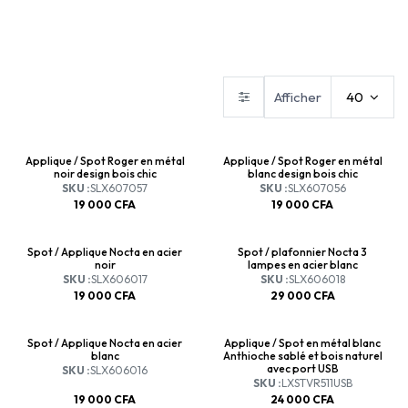
Abat-jours
Appliques
Plafonniers
Afficher
40
Applique / Spot Roger en métal
Applique / Spot Roger en métal
noir design bois chic
blanc design bois chic
SKU :
SLX607057
SKU :
SLX607056
19 000
CFA
19 000
CFA
Spot / Applique Nocta en acier
Spot / plafonnier Nocta 3
noir
lampes en acier blanc
SKU :
SLX606017
SKU :
SLX606018
19 000
CFA
29 000
CFA
Spot / Applique Nocta en acier
Applique / Spot en métal blanc
blanc
Anthioche sablé et bois naturel
avec port USB
SKU :
SLX606016
SKU :
LXSTVR511USB
19 000
CFA
24 000
CFA